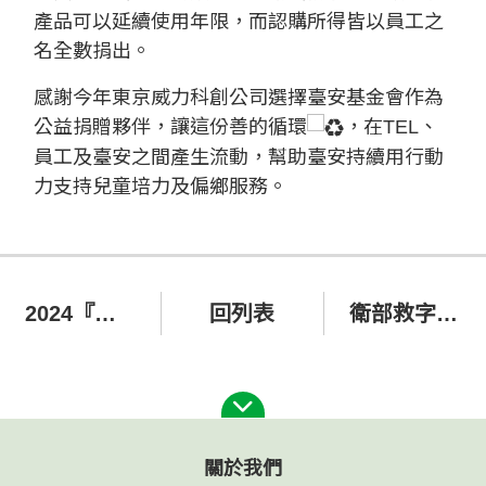
產品可以延續使用年限，而認購所得皆以員工之
名全數捐出。
感謝今年東京威力科創公司選擇臺安基金會作為
公益捐贈夥伴，讓這份善的循環
，在TEL、
員工及臺安之間產生流動，幫助臺安持續用行動
力支持兒童培力及偏鄉服務。
2024『送愛偏鄉．圓夢計畫』
回列表
衛部救字第1121364644號「美麗人生現在就開始」勸募活動徵信
關於我們