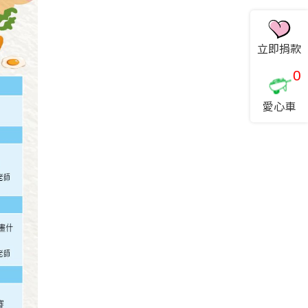
立即捐款
0
愛心車