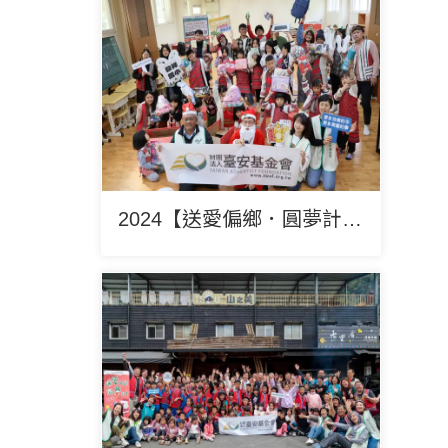
2024【送愛偏鄉．圓夢計畫】南投發祥國小報導