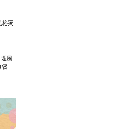
風格獨
料理風
食餐