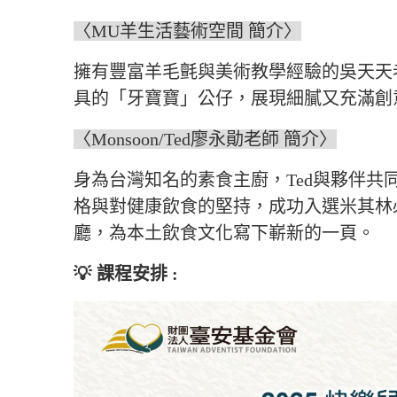
〈MU羊生活藝術空間 簡介〉
擁有豐富羊毛氈與美術教學經驗的吳天天
具的「牙寶寶」公仔，展現細膩又充滿創
〈Monsoon/Ted廖永勛老師 簡介〉
身為台灣知名的素食主廚，Ted與夥伴共同
格與對健康飲食的堅持，成功入選米其林
廳，為本土飲食文化寫下嶄新的一頁。
💡
課程安排 :