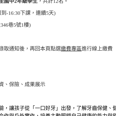
至國中2年級學生
，共計12名。
報到-16:30下課，連續5天)
6巷5號1樓)
錄取通知後，再回本頁點選
繳費專區
進行線上繳費
資、保險、成果展示
驗，讓孩子從「一口好牙」出發，了解牙齒保健、