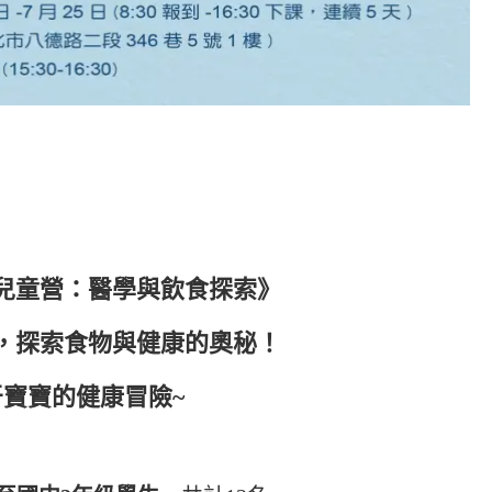
快樂兒童營：醫學與飲食探索》
，探索食物與健康的奧秘！
牙寶寶的健康冒險~