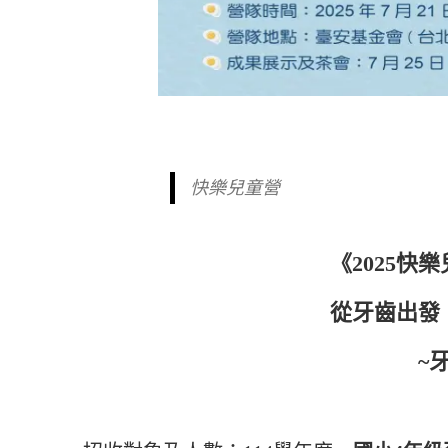
快樂兒童營
《2025
從牙齒出發
~